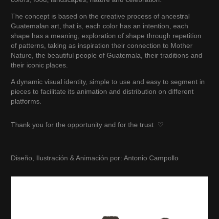
The concept is based on the creative process of ancestral
Guatemalan art, that is, each color has an intention, each
shape has a meaning, exploration of shape through repetition
of patterns, taking as inspiration their connection to Mother
Nature, the beautiful people of Guatemala, their traditions and
their iconic places.
A dynamic visual identity, simple to use and easy to segment in
pieces to facilitate its animation and distribution on different
platforms.
Thank you for the opportunity and for the trust
♡
Diseño, Ilustración & Animación por: Antonio Campollo